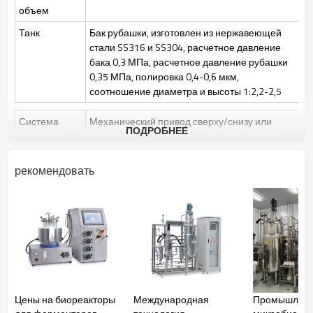
объем
Ра0,4~0,6
Точность полировки
Танк
Бак рубашки, изготовлен из нержавеющей
стали SS316 и SS304, расчетное давление
бака 0,3 МПа, расчетное давление рубашки
0,35 МПа, полировка 0,4-0,6 мкм,
соотношение диаметра и высоты 1:2,2-2,5
Система
Механический привод сверху/снизу или
ПОДРОБНЕЕ
перемешивания
магнитный привод сверху, 3 регулируемых
по высоте шестилопастных лопасти
Скорость перемешивания: 50~1000 об/
рекомендовать
мин/50-400 об/мин
Стерилизация
Ручная стерилизация на месте (SIP),
автоматическое управление программой
является необязательным
Чистый
Очистка на месте (CIP) с помощью
распылительного шара + CIP-очистка
регулирующих клапанов и трубопроводов
Цены на биореакторы
Международная
Промышлен
Газовый
Управление роторным расходомером,