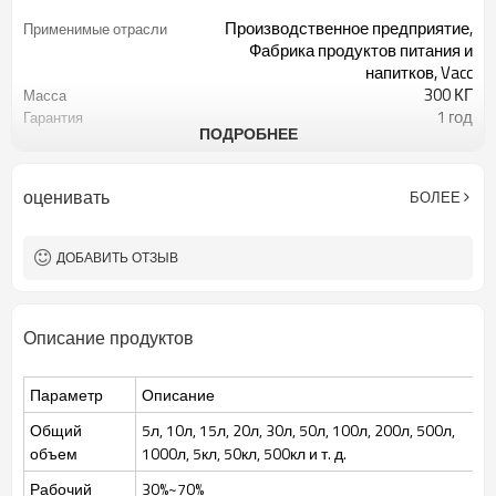
Производственное предприятие,
Применимые отрасли
Фабрика продуктов питания и
напитков, Vacc
300 КГ
Масса
1 год
Гарантия
ПОДРОБНЕЕ
5л~2000л
Мощность оборудования
Предоставил
Отчет об испытаниях
оборудования
оценивать
БОЛЕЕ
1 год
Гарантия на основные
компоненты
Автоматический
Ключевые аргументы в
ДОБАВИТЬ ОТЗЫВ
пользу продажи
Предоставил
Видео выходной-
инспекции
Описание продуктов
культура бактериальных
Типы обработки
дрожжевых клеток
Бактерии, дрожжи, клеточная
Приложение
Параметр
Описание
культура, вакцина и т. д.
15-2000л
Общий объем
Общий
5л, 10л, 15л, 20л, 30л, 50л, 100л, 200л, 500л,
30~70%
Объем подачи
объем
1000л, 5кл, 50кл, 500кл и т. д.
ПЛК Сименс
Система управления
Рабочий
30%~70%
Меттлер или Гамильтон
Датчик РК