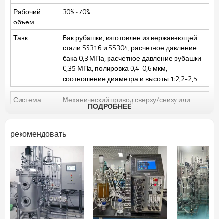
30~70%
Объем подачи
Рабочий
30%~70%
ПЛК Сименс
Система управления
объем
Внутри 316L, куртка 304
Сосуд из нержавеющей
стали
Танк
Бак рубашки, изготовлен из нержавеющей
На сайте
Стерилизация
стали SS316 и SS304, расчетное давление
бака 0,3 МПа, расчетное давление рубашки
0,35 МПа, полировка 0,4-0,6 мкм,
соотношение диаметра и высоты 1:2,2-2,5
Система
Механический привод сверху/снизу или
ПОДРОБНЕЕ
перемешивания
магнитный привод сверху, 3 регулируемых
по высоте шестилопастных лопасти
Скорость перемешивания: 50~1000 об/
рекомендовать
мин/50-400 об/мин
Стерилизация
Ручная стерилизация на месте (SIP),
автоматическое управление программой
является необязательным
Чистый
Очистка на месте (CIP) с помощью
распылительного шара + CIP-очистка
регулирующих клапанов и трубопроводов