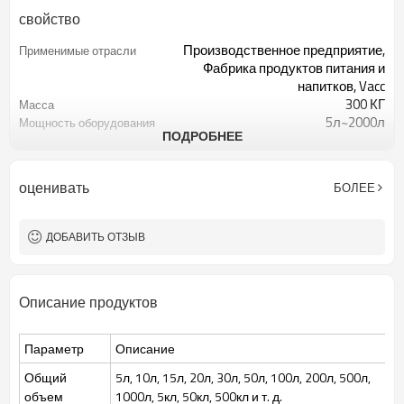
свойство
Производственное предприятие,
Применимые отрасли
Фабрика продуктов питания и
напитков, Vacc
300 КГ
Масса
5л~2000л
Мощность оборудования
ПОДРОБНЕЕ
Предоставил
Отчет об испытаниях
оборудования
Редуктор, Двигатель, Шестерня,
Основные компоненты
оценивать
БОЛЕЕ
Насос, Сосуд под давлением,
ПЛК,
Автоматический
Ключевые аргументы в
ДОБАВИТЬ ОТЗЫВ
пользу продажи
Новый продукт 2024 г.
Тип маркетинга
Предоставил
Видео выходной-
Описание продуктов
инспекции
Оборудование для брожения
Обработка
культура бактериальных
Типы обработки
Параметр
Описание
дрожжевых клеток
Бактерии, дрожжи, клеточная
Приложение
Общий
5л, 10л, 15л, 20л, 30л, 50л, 100л, 200л, 500л,
культура, вакцина и т. д.
объем
1000л, 5кл, 50кл, 500кл и т. д.