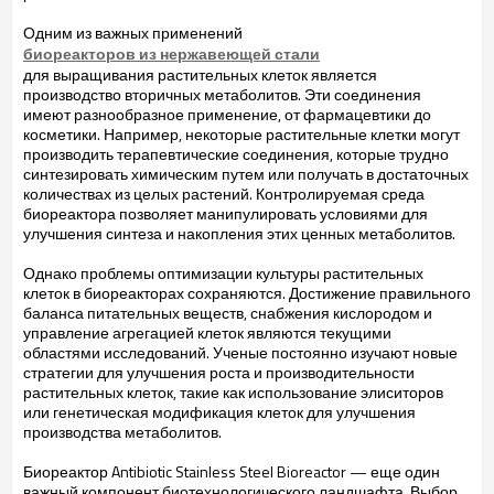
Одним из важных применений
биореакторов из нержавеющей стали
для выращивания растительных клеток является
производство вторичных метаболитов. Эти соединения
имеют разнообразное применение, от фармацевтики до
косметики. Например, некоторые растительные клетки могут
производить терапевтические соединения, которые трудно
синтезировать химическим путем или получать в достаточных
количествах из целых растений. Контролируемая среда
биореактора позволяет манипулировать условиями для
улучшения синтеза и накопления этих ценных метаболитов.
Однако проблемы оптимизации культуры растительных
клеток в биореакторах сохраняются. Достижение правильного
баланса питательных веществ, снабжения кислородом и
управление агрегацией клеток являются текущими
областями исследований. Ученые постоянно изучают новые
стратегии для улучшения роста и производительности
растительных клеток, такие как использование элиситоров
или генетическая модификация клеток для улучшения
производства метаболитов.
Биореактор Antibiotic Stainless Steel Bioreactor — еще один
важный компонент биотехнологического ландшафта. Выбор