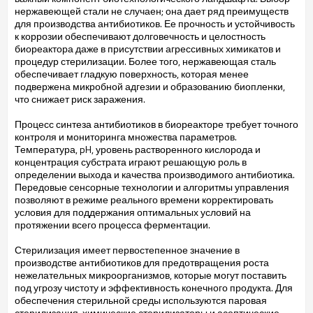
нержавеющей стали не случаен; она дает ряд преимуществ
для производства антибиотиков. Ее прочность и устойчивость
к коррозии обеспечивают долговечность и целостность
биореактора даже в присутствии агрессивных химикатов и
процедур стерилизации. Более того, нержавеющая сталь
обеспечивает гладкую поверхность, которая менее
подвержена микробной адгезии и образованию биопленки,
что снижает риск заражения.
Процесс синтеза антибиотиков в биореакторе требует точного
контроля и мониторинга множества параметров.
Температура, pH, уровень растворенного кислорода и
концентрация субстрата играют решающую роль в
определении выхода и качества производимого антибиотика.
Передовые сенсорные технологии и алгоритмы управления
позволяют в режиме реального времени корректировать
условия для поддержания оптимальных условий на
протяжении всего процесса ферментации.
Стерилизация имеет первостепенное значение в
производстве антибиотиков для предотвращения роста
нежелательных микроорганизмов, которые могут поставить
под угрозу чистоту и эффективность конечного продукта. Для
обеспечения стерильной среды используются паровая
стерилизация, химические стерилизаторы и асептические